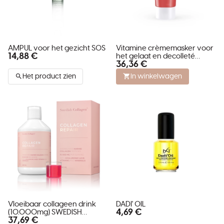
AMPUL voor het gezicht SOS
Vitamine crèmemasker voor
14,88 €
het gelaat en decolleté
36,36 €
VITAMIN INFUSION MASK
Het product zien
In winkelwagen
Vloeibaar collageen drink
DADI' OIL
4,69 €
(10.000mg) SWEDISH
37,69 €
COLLAGEN REPAIR