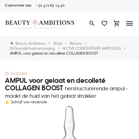
Contacteer ons
+32 471 65 74 50
Beauty Ambitions
Shop
Beauty
Dr.Grandel huidverzorging
ACTIVE CONCENTRATE AMPOULES
AMPUL voor gelaat en decolleté COLLAGEN BOOST
Dr Grandel
AMPUL voor gelaat en decolleté
COLLAGEN BOOST
herstructurerende ampul -
maakt de huid van het gelaat strakker
Schrijf uw recensie