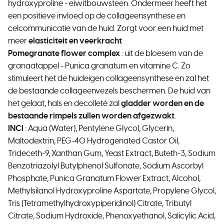
hydroxyproline - eiwitbouwsteen. Ondermeer heeft het
een positieve invloed op de collageensynthese en
celcommunicatie van de huid. Zorgt voor een huid met
meer
elasticiteit en veerkracht
Pomegranate flower complex
: uit de bloesem van de
granaatappel - Punica granatum en vitamine C. Zo
stimuleert het de huideigen collageensynthese en zal het
de bestaande collageenvezels beschermen. De huid van
het gelaat, hals en decolleté zal
gladder worden en de
bestaande rimpels zullen worden afgezwakt
.
INCI
: Aqua (Water), Pentylene Glycol, Glycerin,
Maltodextrin, PEG-40 Hydrogenated Castor Oil,
Trideceth-9, Xanthan Gum, Yeast Extract, Buteth-3, Sodium
Benzotriazolyl Butylphenol Sulfonate, Sodium Ascorbyl
Phosphate, Punica Granatum Flower Extract, Alcohol,
Methylsilanol Hydroxyproline Aspartate, Propylene Glycol,
Tris (Tetramethylhydroxypiperidinol) Citrate, Tributyl
Citrate, Sodium Hydroxide, Phenoxyethanol, Salicylic Acid,