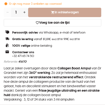
Er zijn nog maar
3
artikelen op voorraad
In winkelwagen
Aantal
Voeg toe aan de lijst
Persoonlijk advies
via Whatsapp, e-mail of telefoon
Gratis levering
vanaf 81,81€
99€
excl. BTW
incl. BTW
100% veilige
online betaling
Contacteer ons
+32 471 65 74 50
Referentie:
41670
Laat je zeker overtuigen door deze
Collagen Boost Ampul
van Dr
Grandel met zijn
360° werking
. Zo zal je helemaal enthousiast
worden van het
verstrakkende restructerend effect
. Ontdek
hoe deze ampul de collageen productie van de huid van het
gelaat, hals en decolleté stimuleert en het bindweefsel vaster
maakt. Geniet van een
frisse jeugdige uitstraling en een strakke
huid
dankzij de collagen boost ampul.
Verpakking : 3, 12 of 24 stuks van 3 ml ampullen