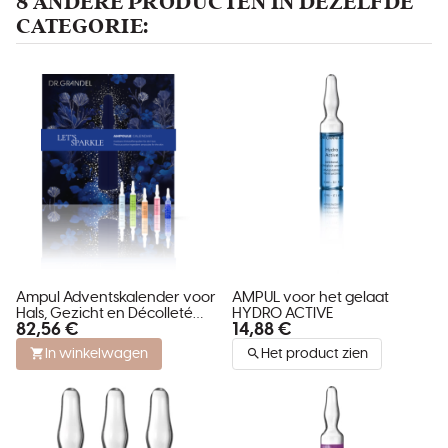
8 ANDERE PRODUCTEN IN DEZELFDE
CATEGORIE:
Ampul Adventskalender voor
AMPUL voor het gelaat
Hals, Gezicht en Décolleté
HYDRO ACTIVE
82,56 €
14,88 €
van DR. GRANDEL
In winkelwagen
Het product zien