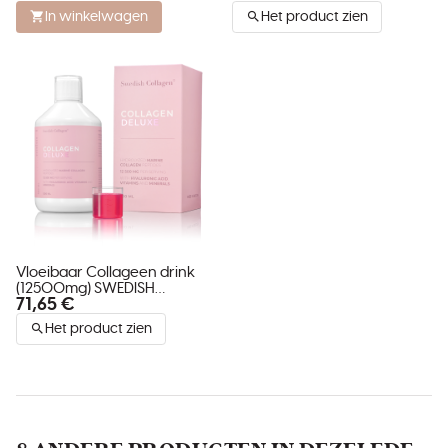
In winkelwagen
Het product zien
Vloeibaar Collageen drink
(12500mg) SWEDISH
71,65 €
COLLAGEN DELUXE
Het product zien