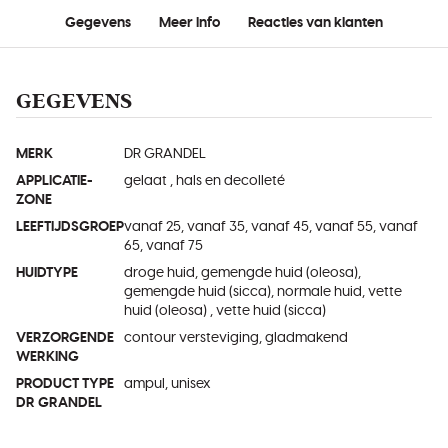
Gegevens
Meer info
Reacties van klanten
GEGEVENS
MERK
DR GRANDEL
APPLICATIE-
gelaat , hals en decolleté
ZONE
LEEFTIJDSGROEP
vanaf 25, vanaf 35, vanaf 45, vanaf 55, vanaf
65, vanaf 75
HUIDTYPE
droge huid, gemengde huid (oleosa),
gemengde huid (sicca), normale huid, vette
huid (oleosa) , vette huid (sicca)
VERZORGENDE
contour versteviging, gladmakend
WERKING
PRODUCT TYPE
ampul, unisex
DR GRANDEL