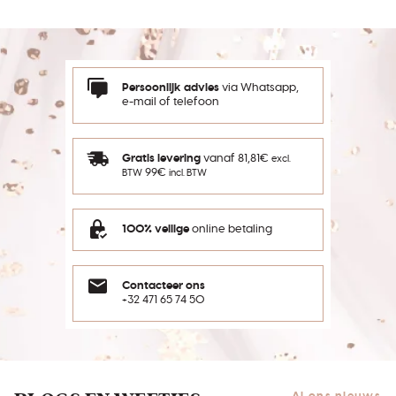
Persoonlijk advies
via Whatsapp,
e-mail of telefoon
Gratis levering
vanaf 81,81€
excl.
99€
BTW
incl. BTW
100% veilige
online betaling
Contacteer ons
+32 471 65 74 50