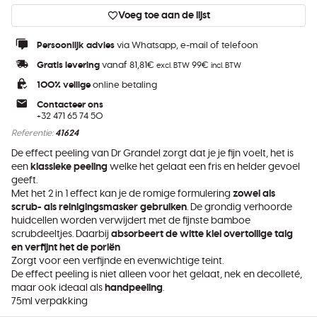
Voeg toe aan de lijst
Persoonlijk advies
via Whatsapp, e-mail of telefoon
Gratis levering
vanaf 81,81€
99€
excl. BTW
incl. BTW
100% veilige
online betaling
Contacteer ons
+32 471 65 74 50
Referentie:
41624
De effect peeling van Dr Grandel zorgt dat je je fijn voelt, het is
een
klassieke peeling
welke het gelaat een fris en helder gevoel
geeft.
Met het 2 in 1 effect kan je de romige formulering
zowel als
scrub- als reinigingsmasker gebruiken
. De grondig verhoorde
huidcellen worden verwijdert met de fijnste bamboe
scrubdeeltjes. Daarbij
absorbeert de witte klei overtollige talg
en verfijnt het de poriën
Zorgt voor een verfijnde en evenwichtige teint.
De effect peeling is niet alleen voor het gelaat, nek en decolleté,
maar ook ideaal als
handpeeling
.
75ml verpakking