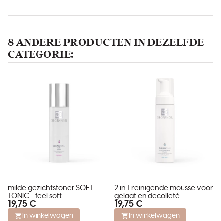
8 ANDERE PRODUCTEN IN DEZELFDE
CATEGORIE:
milde gezichtstoner SOFT
2 in 1 reinigende mousse voor
TONIC - feel soft
gelaat en decolleté
19,75 €
19,75 €
CLEANSING FOAM
In winkelwagen
In winkelwagen