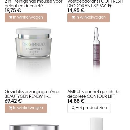
2 in 1 reinigende mousse voor
Voetdeodorant FOOT FRESH
gelaat en decolleté
DEODORANT SPRAY 👣
19,75 €
14,95 €
CLEANSING FOAM
In winkelwagen
In winkelwagen
Gezichtsverzorgingscrème
AMPUL voor het gezicht &
BEAUTYGEN RENEW II -
decolleté CONTOUR LIFT
69,42 €
14,88 €
VELVET TOUCH
In winkelwagen
Het product zien