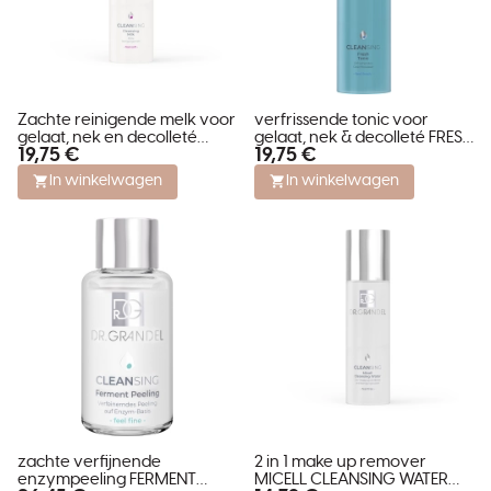
Zachte reinigende melk voor
verfrissende tonic voor
gelaat, nek en decolleté
gelaat, nek & decolleté FRESH
19,75 €
19,75 €
CLEANSING MILK
TONIC - feel fresh
In winkelwagen
In winkelwagen
zachte verfijnende
2 in 1 make up remover
enzympeeling FERMENT
MICELL CLEANSING WATER