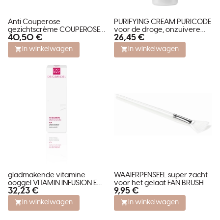
Anti Couperose
PURIFYING CREAM PURICODE
gezichtscrème COUPEROSE
voor de droge, onzuivere
40,50 €
26,45 €
EXPERT CREAM SPECIALS
huid met acne.
In winkelwagen
In winkelwagen
gladmakende vitamine
WAAIERPENSEEL super zacht
ooggel VITAMIN INFUSION EYE
voor het gelaat FAN BRUSH
32,23 €
9,95 €
voor alle huidtypes
In winkelwagen
In winkelwagen