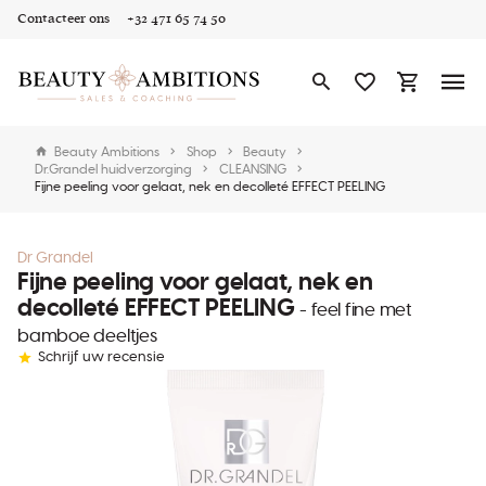
Contacteer ons
+32 471 65 74 50
Beauty Ambitions
Shop
Beauty
Dr.Grandel huidverzorging
CLEANSING
Fijne peeling voor gelaat, nek en decolleté EFFECT PEELING
Dr Grandel
Fijne peeling voor gelaat, nek en
decolleté EFFECT PEELING
- feel fine met
bamboe deeltjes
Schrijf uw recensie