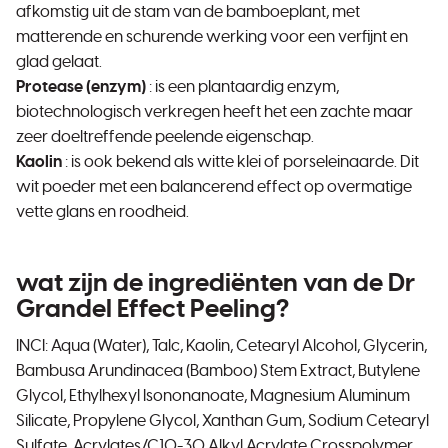
afkomstig uit de stam van de bamboeplant, met
matterende en schurende werking voor een verfijnt en
glad gelaat.
Protease (enzym)
: is een plantaardig enzym,
biotechnologisch verkregen heeft het een zachte maar
zeer doeltreffende peelende eigenschap.
Kaolin
: is ook bekend als witte klei of porseleinaarde. Dit
wit poeder met een balancerend effect op overmatige
vette glans en roodheid.
wat zijn de ingrediënten van de Dr
Grandel Effect Peeling?
INCI: Aqua (Water), Talc, Kaolin, Cetearyl Alcohol, Glycerin,
Bambusa Arundinacea (Bamboo) Stem Extract, Butylene
Glycol, Ethylhexyl Isononanoate, Magnesium Aluminum
Silicate, Propylene Glycol, Xanthan Gum, Sodium Cetearyl
Sulfate, Acrylates/C10-30 Alkyl Acrylate Crosspolymer,