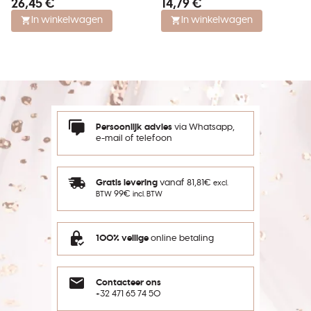
26,45 €
14,79 €
PEELING voor alle huidtypes
voor heel het gelaat en
decolleté
In winkelwagen
In winkelwagen
Persoonlijk advies
via Whatsapp,
e-mail of telefoon
Gratis levering
vanaf 81,81€
excl.
99€
BTW
incl. BTW
100% veilige
online betaling
Contacteer ons
+32 471 65 74 50