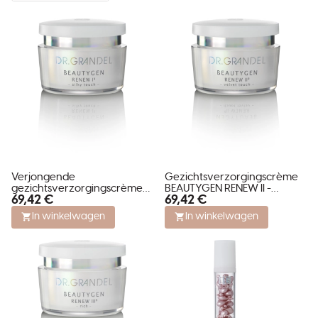
Verjongende
Gezichtsverzorgingscrème
gezichtsverzorgingscrème
BEAUTYGEN RENEW II -
69,42 €
69,42 €
BEAUTYGEN RENEW I SILKY
VELVET TOUCH
TOUCH
In winkelwagen
In winkelwagen