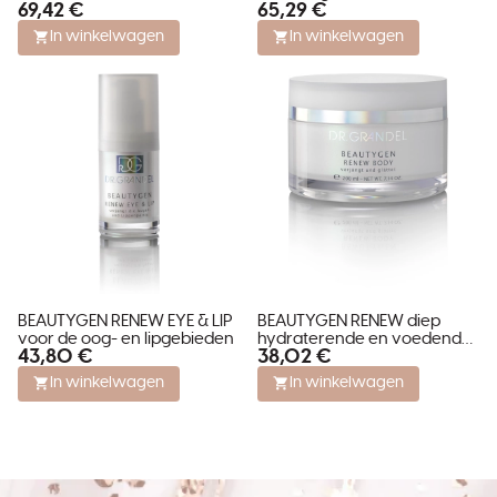
69,42 €
65,29 €
verzorgingsconcentraat
In winkelwagen
In winkelwagen
BEAUTYGEN RENEW EYE & LIP
BEAUTYGEN RENEW diep
voor de oog- en lipgebieden
hydraterende en voedende
43,80 €
38,02 €
BODY CREAM
In winkelwagen
In winkelwagen