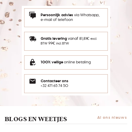
Persoonlijk advies
via Whatsapp,
e-mail of telefoon
Gratis levering
vanaf 81,81€
excl.
99€
BTW
incl. BTW
100% veilige
online betaling
Contacteer ons
+32 471 65 74 50
BLOGS EN WEETJES
Al ons nieuws