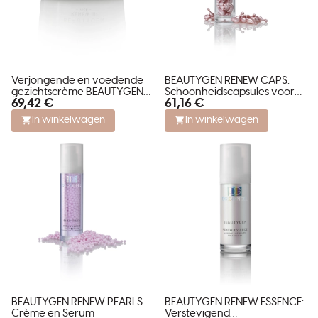
Verjongende en voedende
BEAUTYGEN RENEW CAPS:
gezichtscrème BEAUTYGEN
Schoonheidscapsules voor
69,42 €
61,16 €
RENEW III³ - RICH CREAM
het gelaat
In winkelwagen
In winkelwagen
BEAUTYGEN RENEW PEARLS
BEAUTYGEN RENEW ESSENCE:
Crème en Serum
Verstevigend