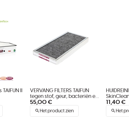
 TAIFUN II
VERVANG FILTERS TAIFUN
HUIDREIN
tegen stof, geur, bacteriën en
SkinClean
55,00 €
11,40 €
virussen
Het product zien
Het pr