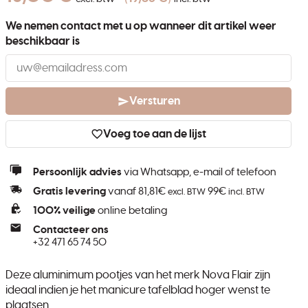
We nemen contact met u op wanneer dit artikel weer
beschikbaar is
Versturen
Voeg toe aan de lijst
Persoonlijk advies
via Whatsapp, e-mail of telefoon
Gratis levering
vanaf 81,81€
99€
excl. BTW
incl. BTW
100% veilige
online betaling
Contacteer ons
+32 471 65 74 50
Deze aluminimum pootjes van het merk Nova Flair zijn
ideaal indien je het manicure tafelblad hoger wenst te
plaatsen.