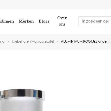
Over
idingen
Merken
Blogs
ons
ing
Toebehoren Manicuretafel
ALUMINIMUM POOTJES onder ma