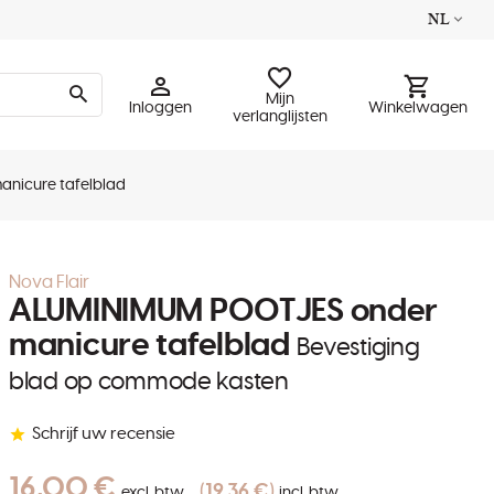
NL
Mijn
Inloggen
Winkelwagen
verlanglijsten
nicure tafelblad
Nova Flair
ALUMINIMUM POOTJES onder
manicure tafelblad
Bevestiging
blad op commode kasten
Schrijf uw recensie
16,00 €
19,36 €
excl. btw
incl. btw