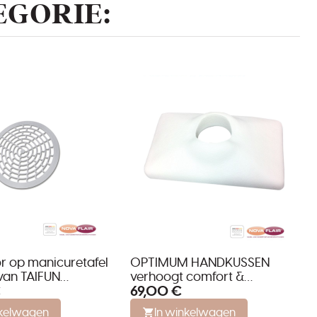
EGORIE:
r op manicuretafel
OPTIMUM HANDKUSSEN
van TAIFUN
verhoogt comfort &
€
69,00 €
ging
zuigkracht van elk
stofafzuigsysteem
nkelwagen
In winkelwagen