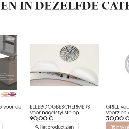
EN IN DEZELFDE CAT
 voor de
ELLEBOOGBESCHERMERS
GRILL voo
voor nagelstyliste op
voorzien 
90,00 €
30,00 
manicuretafel
stofafzui
Het product zien
In wi