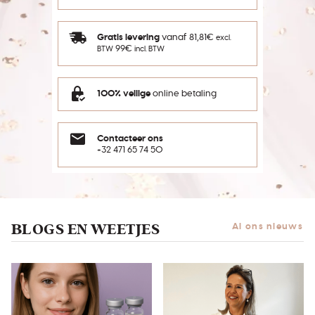
Gratis levering
vanaf 81,81€
excl.
99€
BTW
incl. BTW
100% veilige
online betaling
Contacteer ons
+32 471 65 74 50
BLOGS EN WEETJES
Al ons nieuws