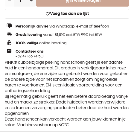
In winkelwagen
Aantal
Voeg toe aan de lijst
Persoonlijk advies
via Whatsapp, e-mail of telefoon
Gratis levering
vanaf 81,81€
99€
excl. BTW
incl. BTW
100% veilige
online betaling
Contacteer ons
+32 471 65 74 50
PINK® dubbelzijdige peeling handschoen geeft je een zachte
huid in een handomdraai. Dit product is verkrijgbaar in het roze
en muntgroen, de ene zijde kan gebruikt worden voor gelaat en
de andere zijde voor het lichaam en zorgt om ingegroeide
haren te voorkomen. EN is een ideale voorbereiding voor een
ontharingsbehandeling.
Bij regelmatig gebruik geeft het een betere doorbloeding van je
huid en maakt ze strakker. Dode huidcellen worden verwijderd
en zo kunnen verzorgingsproducten beter door de huid worden
opgenomen.
Deze handschoen kan verkocht worden aan jouw klanten in je
salon. Machinewasbaar op 60°C