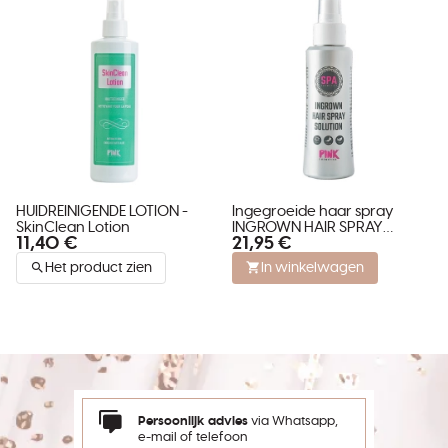
HUIDREINIGENDE LOTION -
Ingegroeide haar spray
SkinClean Lotion
INGROWN HAIR SPRAY
11,40 €
21,95 €
SOLUTION
Het product zien
In winkelwagen
Persoonlijk advies
via Whatsapp,
e-mail of telefoon