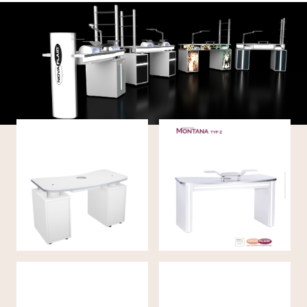
Manicuretafel (130cm)
Manicuretafel
MONTANA SMART
MONTANA TYP II