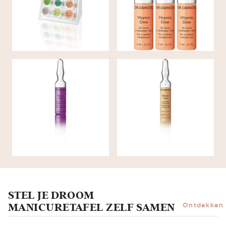
STARTKIT SMALL
GLOW
AMPUL voor gelaat en
AMPUL voor gelaat &
decolleté BEAUTY
decolleté BEAUTY DATE
FLASH
STEL JE DROOM
MANICURETAFEL ZELF SAMEN
Ontdekken