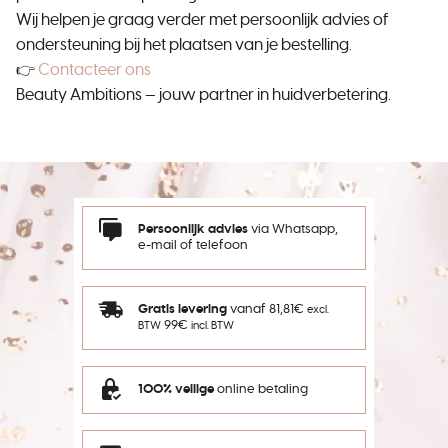
Wij helpen je graag verder met persoonlijk advies of
ondersteuning bij het plaatsen van je bestelling.
👉
Contacteer ons
Beauty Ambitions — jouw partner in huidverbetering.
Persoonlijk advies
via Whatsapp,
e-mail of telefoon
Gratis levering
vanaf 81,81€
excl.
99€
BTW
incl. BTW
100% veilige
online betaling