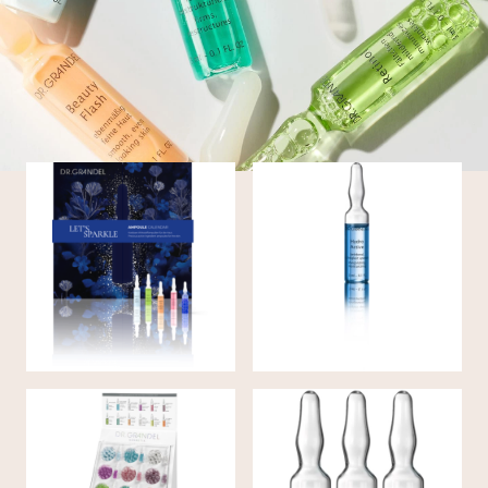
Ampul
Adventskalender voor
AMPUL voor het gelaat
Hals, Gezicht en
HYDRO ACTIVE
Décolleté van DR.
GRANDEL
AMPUL voor gelaat en
AMPULLEN DISPLAY
decolleté VITAMIN