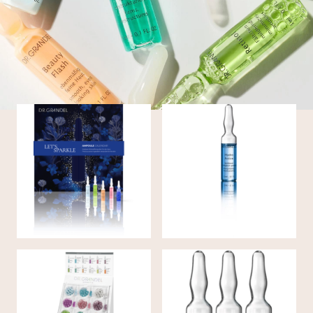
Calendrier de l'Avent
en ampoules pour le
AMPOULE pour le
cou, le visage et le
visage HYDRO ACTIVE
décolleté de DR.
GRANDEL
AMPOULE pour visage
AMPOULES KIT DE
et décolleté VITAMIN