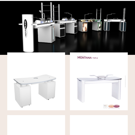
Table de manucure
Table de manucure
(130cm) MONTANA
MONTANA TYP II
SMART