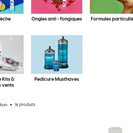
Sèche
Ongles anti - fongiques
Formules particuli
 Kits &
Pedicure Musthaves
s vents
16
produits