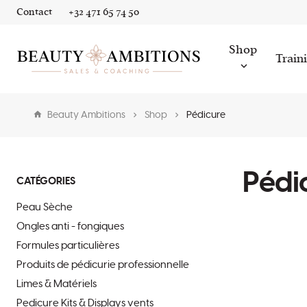
Contact
+32 471 65 74 50
Shop
Train
Beauty Ambitions
Shop
Pédicure
Pédi
CATÉGORIES
Peau Sèche
Ongles anti - fongiques
Formules particulières
Produits de pédicurie professionnelle
Limes & Matériels
Pedicure Kits & Displays vents