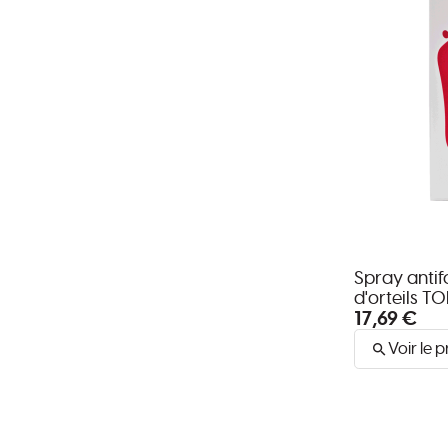
Spray anti
d'orteils T
17,69 €
Voir le p