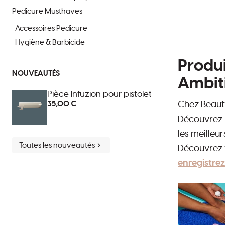
Pedicure Musthaves
Accessoires Pedicure
Hygiène & Barbicide
Produi
NOUVEAUTÉS
Ambit
Pièce Infuzion pour pistolet
Chez Beauty
35,00 €
Découvrez 
les meilleur
Toutes les nouveautés
Découvrez t
enregistre
Sous-
catég