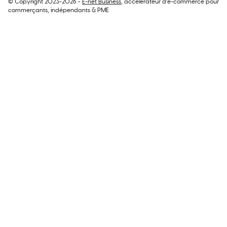
© Copyright 2023-2026 -
E-net Business
, accélérateur d'e-commerce pour
commerçants, indépendants & PME