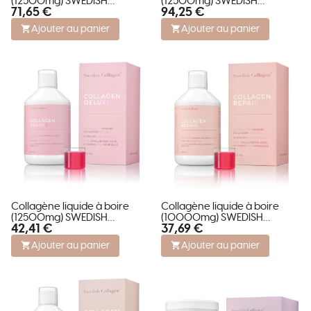
(12500mg) SWEDISH
(12500mg) SWEDISH
71,65 €
94,25 €
COLLAGEN DELUXE - 20 Shots
COLLAGEN DELUXE - 30
Shots
Ajouter au panier
Ajouter au panier
Collagène liquide à boire
Collagène liquide à boire
(12500mg) SWEDISH
(10000mg) SWEDISH
42,41 €
37,69 €
COLLAGEN DELUXE - 500 ml
COLLAGEN REPAIR
Ajouter au panier
Ajouter au panier