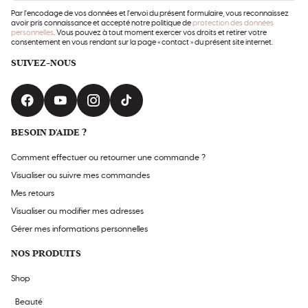
mail
Par l'encodage de vos données et l'envoi du présent formulaire, vous reconnaissez
avoir pris connaissance et accepté notre politique de
protection des données
personnelles
. Vous pouvez à tout moment exercer vos droits et retirer votre
consentement en vous rendant sur la page « contact » du présent site internet.
SUIVEZ-NOUS
BESOIN D'AIDE ?
Comment effectuer ou retourner une commande ?
Visualiser ou suivre mes commandes
Mes retours
Visualiser ou modifier mes adresses
Gérer mes informations personnelles
NOS PRODUITS
Shop
Beauté