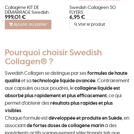
Collagène KIT DE
Swedish Collageen 50
DÉMARRAGE Swedish
FLYERS
999,01 €
6,95 €
Collagen
Ajouter au panier
Voir le produit
Pourquoi choisir Swedish
Collagen® ?
Swedish Collagen se distingue par ses
formules de haute
qualité
et sa
technologie liquide avancée
. Contrairement
aux capsules ou aux poudres, le
collagène liquide est
absorbé plus rapidement et plus efficacement
, ce qui
permet d’obtenir des
résultats plus rapides et plus
visibles
.
Chaque formule est
développée et produite en Suède
, en
associant
de fortes doses de collagène marin
à des
ingrédients actifs soigneusement sélectionnés tels que