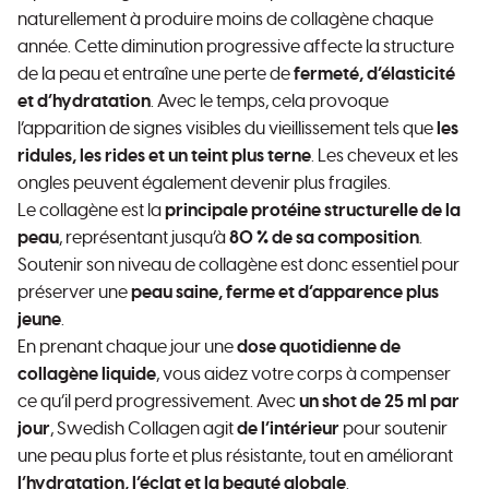
naturellement à produire moins de collagène chaque
année. Cette diminution progressive affecte la structure
de la peau et entraîne une perte de
fermeté, d’élasticité
et d’hydratation
. Avec le temps, cela provoque
l’apparition de signes visibles du vieillissement tels que
les
ridules, les rides et un teint plus terne
. Les cheveux et les
ongles peuvent également devenir plus fragiles.
Le collagène est la
principale protéine structurelle de la
peau
, représentant jusqu’à
80 % de sa composition
.
Soutenir son niveau de collagène est donc essentiel pour
préserver une
peau saine, ferme et d’apparence plus
jeune
.
En prenant chaque jour une
dose quotidienne de
collagène liquide
, vous aidez votre corps à compenser
ce qu’il perd progressivement. Avec
un shot de 25 ml par
jour
, Swedish Collagen agit
de l’intérieur
pour soutenir
une peau plus forte et plus résistante, tout en améliorant
l’hydratation, l’éclat et la beauté globale
.