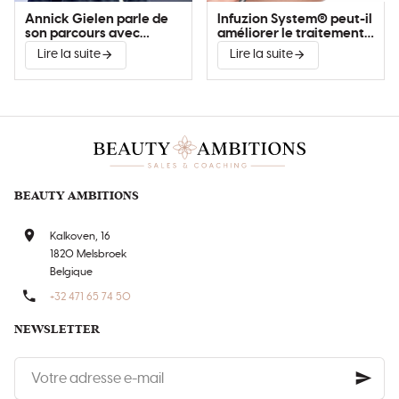
Annick Gielen parle de
Infuzion System® peut-il
son parcours avec
améliorer le traitement
Infuzion System®
de la couperose?
Lire la suite
Lire la suite
BEAUTY AMBITIONS
Kalkoven, 16
1820 Melsbroek
Belgique
+32 471 65 74 50
NEWSLETTER
Votre
adresse
e-