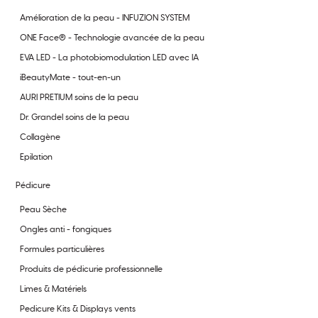
Amélioration de la peau - INFUZION SYSTEM
ONE Face® - Technologie avancée de la peau
EVA LED - La photobiomodulation LED avec IA
iBeautyMate - tout-en-un
AURI PRETIUM soins de la peau
Dr. Grandel soins de la peau
Collagène
Epilation
Pédicure
Peau Sèche
Ongles anti - fongiques
Formules particulières
Produits de pédicurie professionnelle
Limes & Matériels
Pedicure Kits & Displays vents