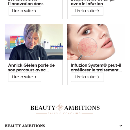
l’innovation dans
avec le Infuzion
l’amélioration de la peau
System®
Lire la suite
Lire la suite
Annick Gielen parle de
Infuzion System® peut-il
son parcours avec
améliorer le traitement
Infuzion System®
de la couperose?
Lire la suite
Lire la suite
BEAUTY AMBITIONS