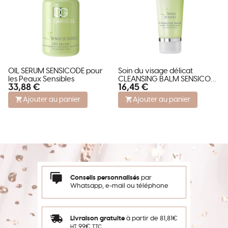
OIL SERUM SENSICODE pour
Soin du visage délicat
les Peaux Sensibles
CLEANSING BALM SENSICODE
33,88 €
16,45 €
pour Peaux Sensibles
Ajouter au panier
Ajouter au panier
Conseils personnalisés
par
Whatsapp, e-mail ou téléphone
Livraison gratuite
à partir de 81,81€
99€
HT
TTC