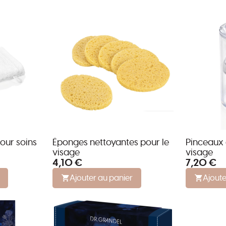
our soins
Éponges nettoyantes pour le
Pinceaux 
visage
visage
4,10 €
7,20 €
Ajouter au panier
Ajoute