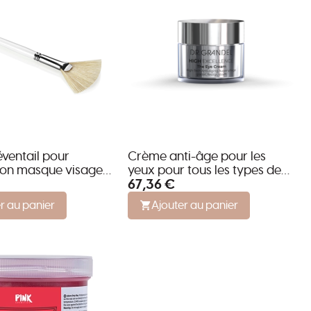
ventail pour
Crème anti-âge pour les
tion masque visage
yeux pour tous les types de
67,36 €
K BRUSH
peau - High Excellence
r au panier
Ajouter au panier