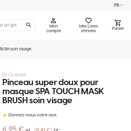
FR
Mon
Mes Listes
Panier
compte
d'envies
USH soin visage
Dr Grandel
Pinceau super doux pour
masque SPA TOUCH MASK
BRUSH soin visage
Donnez-nous votre avis
6,95 €
8,41 €
HT
TTC