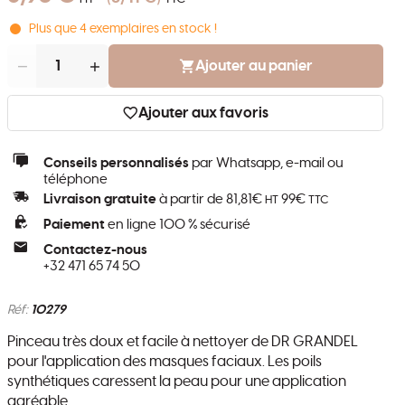
Plus que
4
exemplaires en stock !
Quantité
Ajouter au panier
Ajouter aux favoris
Conseils personnalisés
par Whatsapp, e-mail ou
téléphone
Livraison gratuite
à partir de 81,81€
99€
HT
TTC
Paiement
en ligne 100 % sécurisé
Contactez-nous
+32 471 65 74 50
Réf:
10279
Pinceau très doux et facile à nettoyer de DR GRANDEL
pour l'application des masques faciaux. Les poils
synthétiques caressent la peau pour une application
agréable.