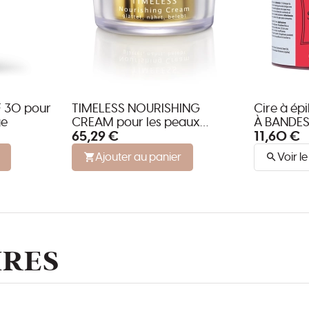
F 30 pour
TIMELESS NOURISHING
Cire à ép
ge
CREAM pour les peaux
À BANDE
65,29 €
11,60 €
matures présentant des
rides.
Ajouter au panier
Voir l
IRES