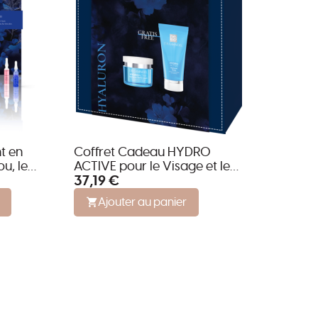
t en
Coffret Cadeau HYDRO
u, le
ACTIVE pour le Visage et le
37,19 €
té de DR.
Corps
Ajouter au panier