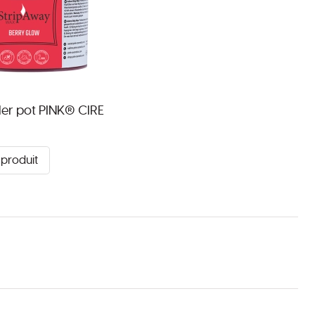
iler pot PINK® CIRE
S
e produit