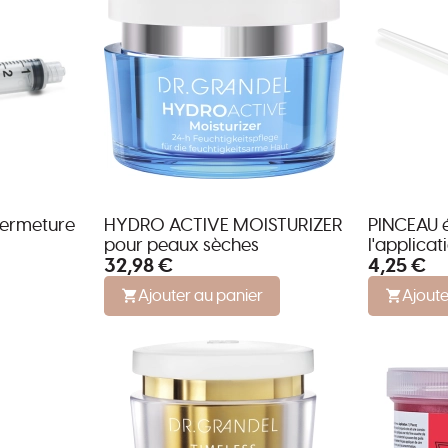
fermeture
HYDRO ACTIVE MOISTURIZER
PINCEAU é
pour peaux sèches
l'applica
32,98 €
4,25 €
FAN MAS
Ajouter au panier
Ajoute