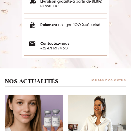
Livraison gratuite
à partir de 81,81€
99€
HT
TTC
Paiement
en ligne 100 % sécurisé
Contactez-nous
+32 471 65 74 50
NOS ACTUALITÉS
Toutes nos actus