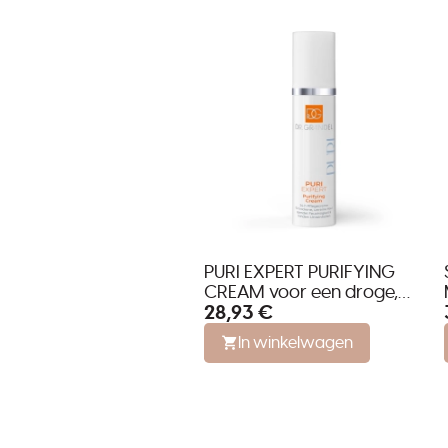
PURI EXPERT PURIFYING
CREAM voor een droge,
28,93 €
onzuivere en gestreste
huid
In winkelwagen