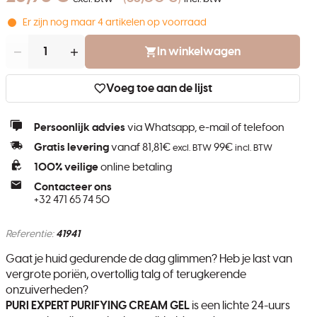
Er zijn nog maar
4
artikelen op voorraad
Aantal
In winkelwagen
Voeg toe aan de lijst
Persoonlijk advies
via Whatsapp, e-mail of telefoon
Gratis levering
vanaf 81,81€
99€
excl. BTW
incl. BTW
100% veilige
online betaling
Contacteer ons
+32 471 65 74 50
Referentie:
41941
Gaat je huid gedurende de dag glimmen? Heb je last van
vergrote poriën, overtollig talg of terugkerende
onzuiverheden?
PURI EXPERT PURIFYING CREAM GEL
is een lichte 24-uurs