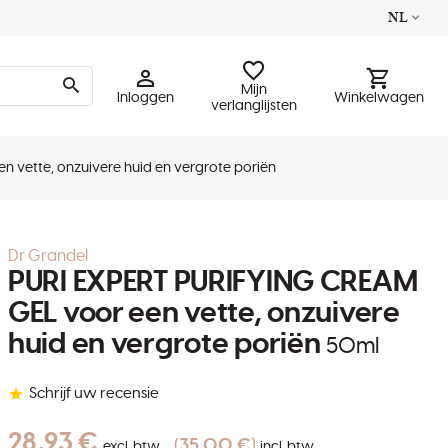
NL
Mijn
Inloggen
Winkelwagen
verlanglijsten
 vette, onzuivere huid en vergrote poriën
Dr Grandel
PURI EXPERT PURIFYING CREAM
GEL voor een vette, onzuivere
huid en vergrote poriën
50ml
Schrijf uw recensie
28,93 €
35,00 €
excl. btw
incl. btw