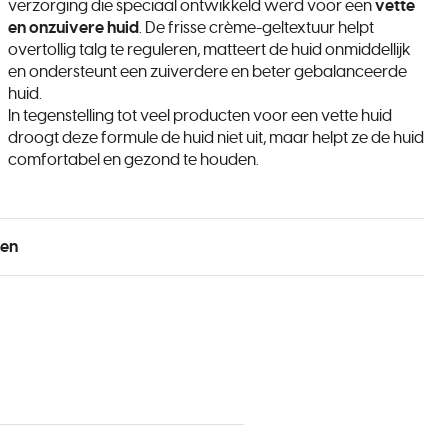
verzorging die speciaal ontwikkeld werd voor een
vette
en onzuivere huid
. De frisse crème-geltextuur helpt
overtollig talg te reguleren, matteert de huid onmiddellijk
en ondersteunt een zuiverdere en beter gebalanceerde
huid.
In tegenstelling tot veel producten voor een vette huid
droogt deze formule de huid niet uit, maar helpt ze de huid
comfortabel en gezond te houden.
ten