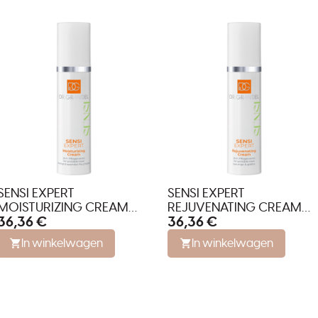
SENSI EXPERT
SENSI EXPERT
MOISTURIZING CREAM
REJUVENATING CREAM
36,36 €
36,36 €
voor een gevoelige,
voor een gevoelige huid
geïrriteerde huid met
met lijntjes en rimpels
In winkelwagen
In winkelwagen
roodheden