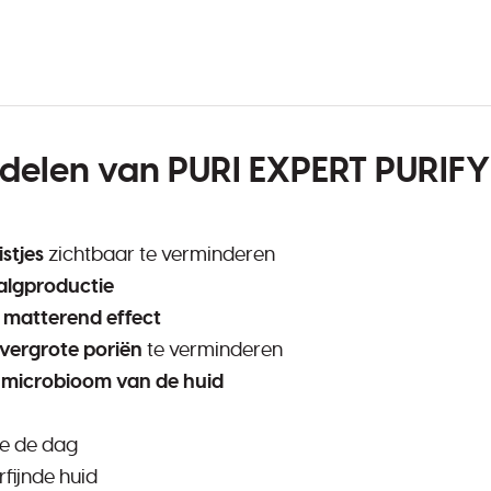
ordelen van PURI EXPERT PURI
stjes
zichtbaar te verminderen
algproductie
k
matterend effect
vergrote poriën
te verminderen
e
microbioom van de huid
e de dag
fijnde huid