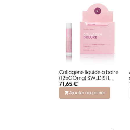
Collagène liquide à boire
(12500mg) SWEDISH
71,65 €
COLLAGEN DELUXE - 20
Shots
Ajouter au panier