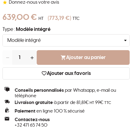
Donnez-nous votre avis
639,00 €
773,19 €
HT
TTC
Type :
Modèle intégré
Quantité
Ajouter au panier
Ajouter aux favoris
Conseils personnalisés
par Whatsapp, e-mail ou
téléphone
Livraison gratuite
à partir de 81,81€
99€
HT
TTC
Paiement
en ligne 100 % sécurisé
Contactez-nous
+32 471 65 74 50