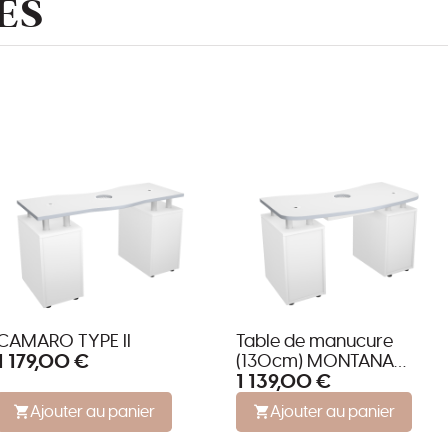
ES
CAMARO TYPE II
Table de manucure
1 179,00 €
(130cm) MONTANA
1 139,00 €
SMART
Ajouter au panier
Ajouter au panier